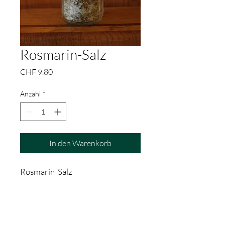
Rosmarin-Salz
Preis
CHF 9.80
Anzahl
*
In den Warenkorb
Rosmarin-Salz
Mit feinstem Rosmarin, ganz pur
Lecker in Gratins, zu Antipasti 
oder mit Frischkäse aufs Brot.