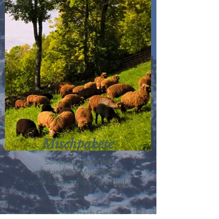
Mischpakete
Saisonal bieten wir
verschiedene Mischpakete
vom Lamm und vom Schaf
an.
Preis variiert nach Gewicht