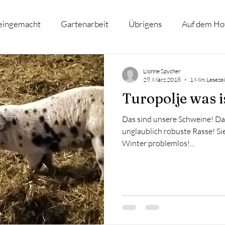
eingemacht
Gartenarbeit
Übrigens
Auf dem Ho
en Tieren
Hoffamilie
Rund ums Fleisch
Rezepte
Lionne Spycher
29. März 2018
1 Min. Lesezei
Turopolje was i
Das sind unsere Schweine! Das
unglaublich robuste Rasse! Sie
Winter problemlos!...