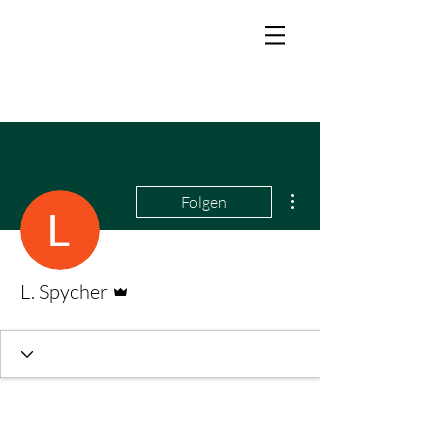
Weitere Optionen
Folgen
Administrator
L. Spycher