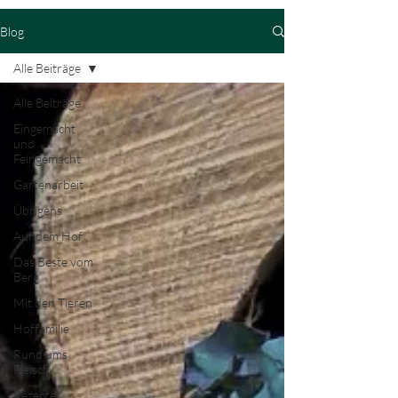
Blog
Alle Beiträge
Alle Beiträge
Eingemacht
und
Feingemacht
Gartenarbeit
Übrigens
Auf dem Hof
Das Beste vom
Berg
Mit den Tieren
Hoffamilie
Rund ums
Fleisch
Rezepte