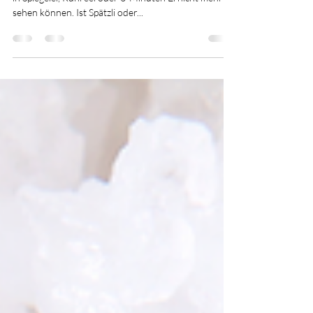
Oh Spätzli Day!
Wenn die Hühner sooo fleissig sind, dass wir die Eier
in Spiegelei, Rühreei oder 3-Minuten Ei nicht mehr
sehen können. Ist Spätzli oder...