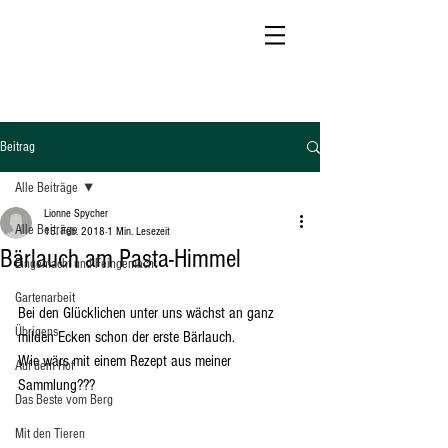
Beitrag
Alle Beiträge
Lionne Spycher
Alle Beiträge
15. Feb. 2018
1 Min. Lesezeit
Bärlauch am Pasta-Himmel
Eingemacht und Feingemacht
Gartenarbeit
Bei den Glücklichen unter uns wächst an ganz 
Übrigens
milden Ecken schon der erste Bärlauch.
Wie wärs mit einem Rezept aus meiner 
Auf dem Hof
Sammlung???
Das Beste vom Berg
Mit den Tieren